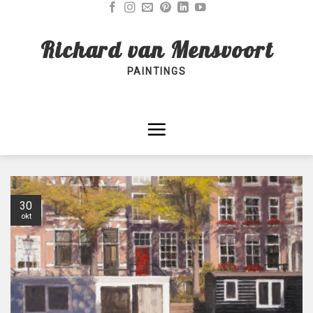
Skip
to
Richard van Mensvoort
content
PAINTINGS
30
okt