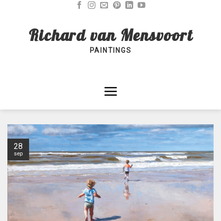
Skip
to
Richard van Mensvoort
content
PAINTINGS
28
sep