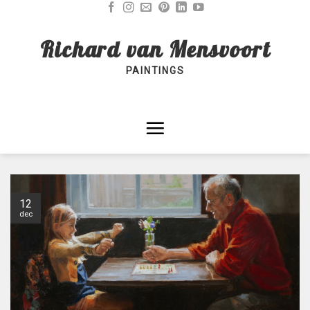
Skip
to
Richard van Mensvoort
content
PAINTINGS
12
dec