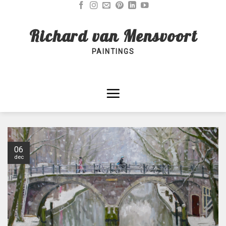
Skip
to
Richard van Mensvoort
content
PAINTINGS
06
dec