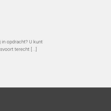
j in opdracht? U kunt
voort terecht [...]