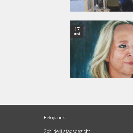
17
mei
Bekijk ook
Schilderij stadsgezicht