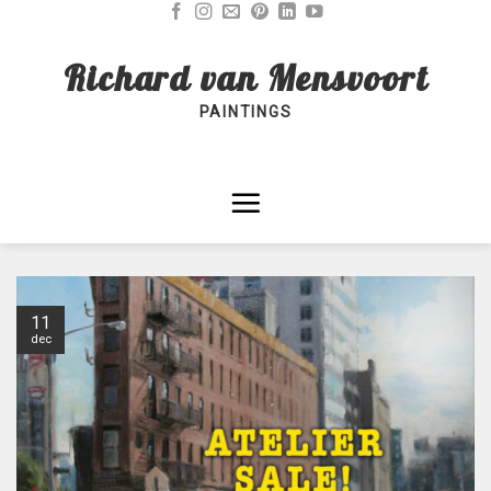
Skip
to
Richard van Mensvoort
content
PAINTINGS
11
dec