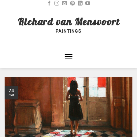
Skip
to
Richard van Mensvoort
content
PAINTINGS
24
mrt