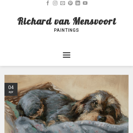
Skip
to
Richard van Mensvoort
content
PAINTINGS
04
apr