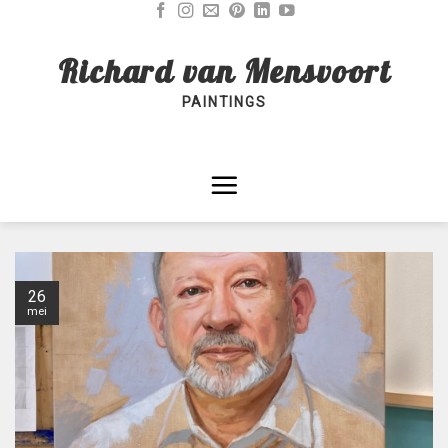
Skip
to
Richard van Mensvoort
content
PAINTINGS
26
mei